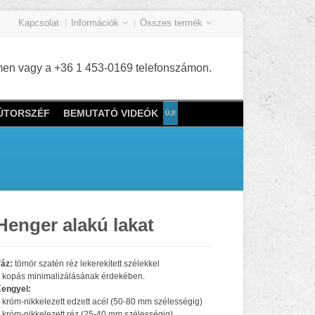
Kapcsolat
Információk
Összes termék
címen vagy a +36 1 453-0169 telefonszámon.
BÚTORSZÉF
BEMUTATÓ VIDEÓK
Henger alakú lakat
áz:
tömör szatén réz lekerekített szélekkel
 kopás minimalizálásának érdekében.
engyel:
 króm-nikkelezett edzett acél (50-80 mm szélességig)
 króm-nikkelezett réz (25-40 mm szélességig)