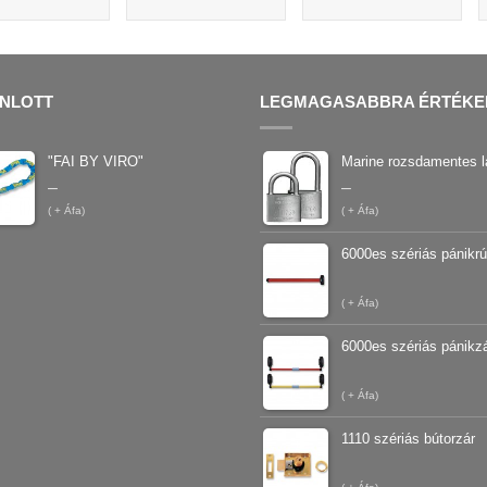
NLOTT
LEGMAGASABBRA ÉRTÉKE
"FAI BY VIRO"
Marine rozsdamentes l
–
–
(
+ Áfa)
(
+ Áfa)
6000es szériás pánikr
(
+ Áfa)
6000es szériás pánikz
(
+ Áfa)
1110 szériás bútorzár