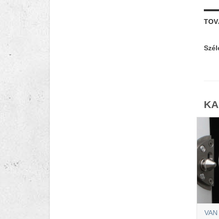
TOV
Szél
KA
VAN