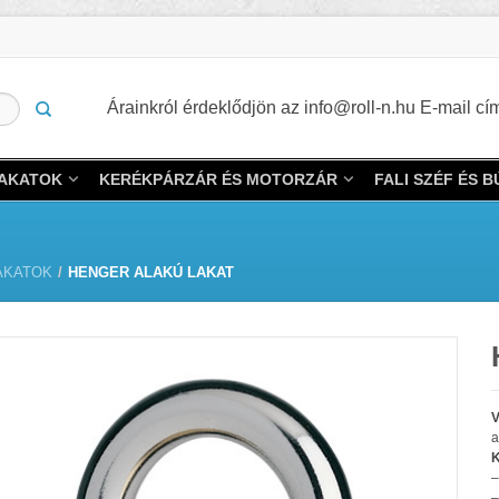
Árainkról érdeklődjön az info@roll-n.hu E-mail 
LAKATOK
KERÉKPÁRZÁR ÉS MOTORZÁR
FALI SZÉF ÉS 
AKATOK
/
HENGER ALAKÚ LAKAT
V
a
K
–
–