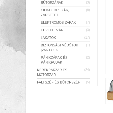
(3)
BÚTORZÁRAK
(8)
CILINDERES ZÁR,
ZÁRBETÉT
(7)
ELEKTROMOS ZÁRAK
(3)
HEVEDERZÁR
(17)
LAKATOK
(1)
BIZTONSÁGI VÉDŐTOK
|VAN LOCK
(2)
PÁNIKZÁRAK ÉS
PÁNIKRUDAK
(24)
KERÉKPÁRZÁR ÉS
MOTORZÁR
(5)
FALI SZÉF ÉS BÚTORSZÉF