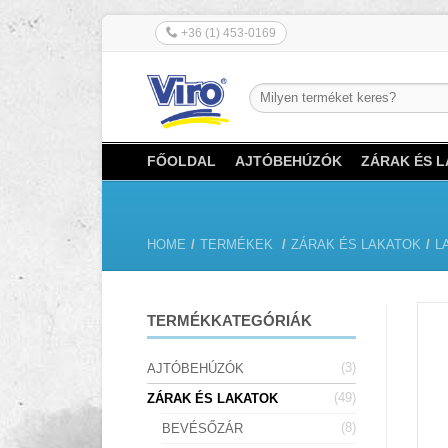
+36 (1) 453-0169
FŐOLDAL
AJTÓBEHÚZÓK
ZÁRAK ÉS 
HOME
/
TERMÉKEK
/
ZÁRAK ÉS LAKATOK
/
L
TERMÉKKATEGÓRIÁK
(3)
AJTÓBEHÚZÓK
(49)
ZÁRAK ÉS LAKATOK
(8)
BEVÉSŐZÁR