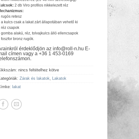
ulcsok:
2 db Viro profilos nikkelezett réz
Mechanizmus:
 rugós retesz
 a kulcs csak a lakat zárt állapotában vehető ki
 réz csapok
 gomba alakú, réz, tolvajkulcs álló ellencsapok
 foszfor bronz rugók.
Árainkról érdeklődjön az info@roll-n.hu E-
mail címen vagy a +36 1 453-0169
telefonszámon.
Cikkszám:
nincs feltételhez kötve
ategóriák:
Zárak és lakatok
,
Lakatok
Címke:
lakat