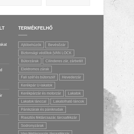
LT
TERMÉKFELHŐ
akat
Ajtóbehúzók
Bevésőzár
Biztonsági védőtok |VAN LOCK
Bútorzárak
Cilinderes zár, zárbetét
Elektromos zárak
úd
Fali széf és bútorszéf
Hevederzár
Kerékpár U-lakatok
Kerékpárzár és motorzár
Lakatok
ár
Lakatok lánccal
Lakatolható láncok
Pánikzárak és pánikrudak
Riasztós féktárcsazár, tárcsafékzár
Sodronyzárak
Viro féktárcsazár, tárcsafékzár