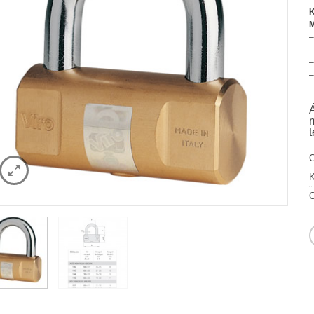
K
–
–
–
–
–
K