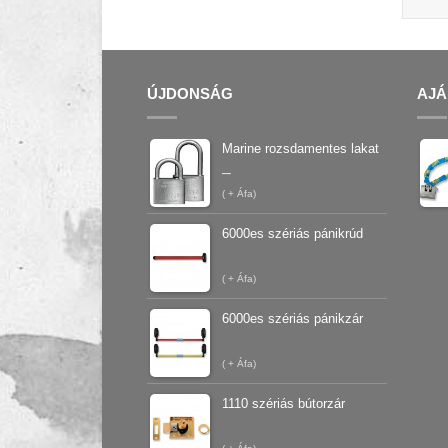
ÚJDONSÁG
AJÁ
Marine rozsdamentes lakat
–
(
+ Áfa)
6000es szériás pánikrúd
(
+ Áfa)
6000es szériás pánikzár
(
+ Áfa)
1110 szériás bútorzár