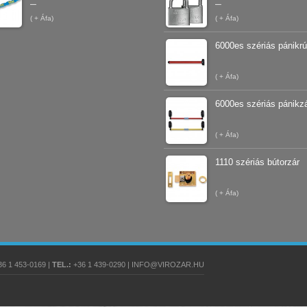
–
–
(
+ Áfa)
(
+ Áfa)
6000es szériás pánikr
(
+ Áfa)
6000es szériás pánikz
(
+ Áfa)
1110 szériás bútorzár
(
+ Áfa)
6 1 453-0169 |
TEL.:
+36 1 439-0290 | INFO@VIROZAR.HU