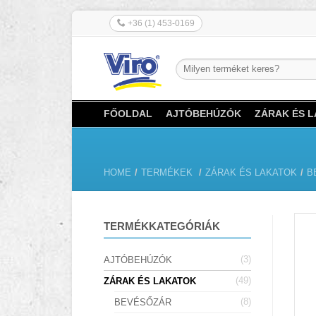
+36 (1) 453-0169
FŐOLDAL
AJTÓBEHÚZÓK
ZÁRAK ÉS 
HOME
/
TERMÉKEK
/
ZÁRAK ÉS LAKATOK
/
B
TERMÉKKATEGÓRIÁK
(3)
AJTÓBEHÚZÓK
(49)
ZÁRAK ÉS LAKATOK
(8)
BEVÉSŐZÁR