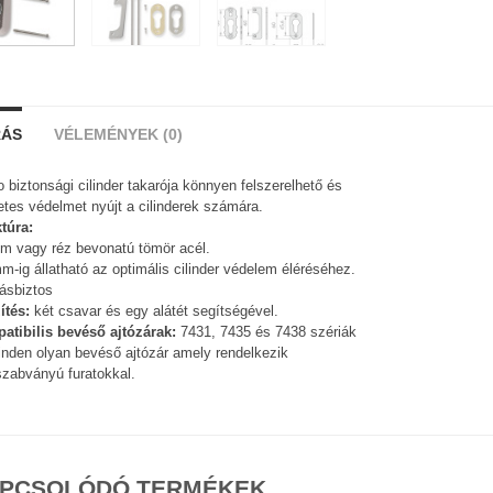
RÁS
VÉLEMÉNYEK (0)
o biztonsági cilinder takarója könnyen felszerelhető és
etes védelmet nyújt a cilinderek számára.
túra:
m vagy réz bevonatú tömör acél.
m-ig állatható az optimális cilinder védelem éléréséhez.
ásbiztos
ítés:
két csavar és egy alátét segítségével.
atibilis bevéső ajtózárak:
7431, 7435 és 7438 szériák
nden olyan bevéső ajtózár amely rendelkezik
zabványú furatokkal.
PCSOLÓDÓ TERMÉKEK