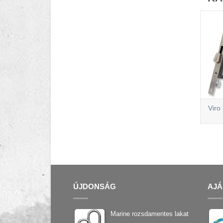
Viro
ÚJDONSÁG
AJÁ
Marine rozsdamentes lakat