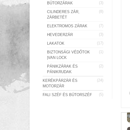
(3)
BÚTORZÁRAK
(8)
CILINDERES ZÁR,
ZÁRBETÉT
(7)
ELEKTROMOS ZÁRAK
(3)
HEVEDERZÁR
(17)
LAKATOK
(1)
BIZTONSÁGI VÉDŐTOK
|VAN LOCK
(2)
PÁNIKZÁRAK ÉS
PÁNIKRUDAK
(24)
KERÉKPÁRZÁR ÉS
MOTORZÁR
(5)
FALI SZÉF ÉS BÚTORSZÉF