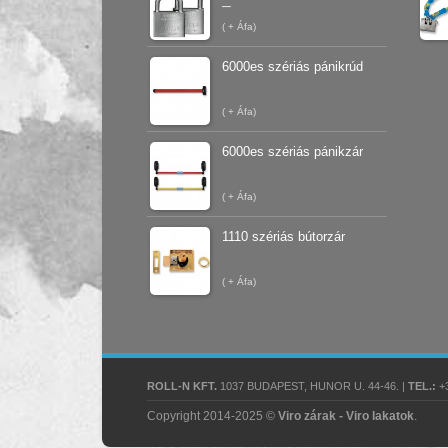
–
(
+ Áfa)
6000es szériás pánikrúd
(
+ Áfa)
6000es szériás pánikzár
(
+ Áfa)
1110 szériás bútorzár
(
+ Áfa)
ROLL-N KFT.
1037 BUDAPEST, HUNOR U. 44-46. |
TEL.:
+3
Copyright 2014-2025 ©
Viro zárak - Viro lakatok
.