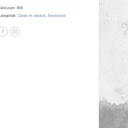
Cikkszám:
809
ategóriák:
Zárak és lakatok
,
Bevésőzár