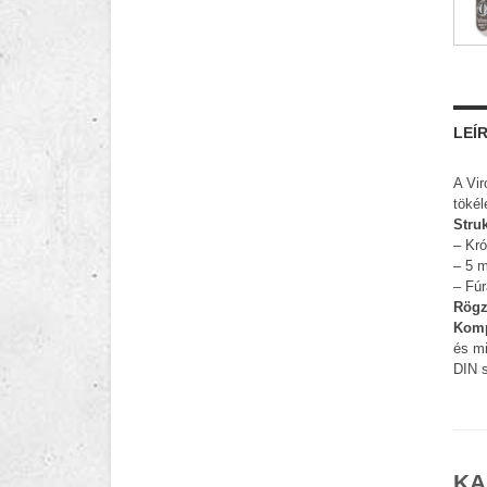
LEÍ
A Vir
tökél
Struk
– Kró
– 5 m
– Fúr
Rögz
Komp
és mi
DIN s
KA