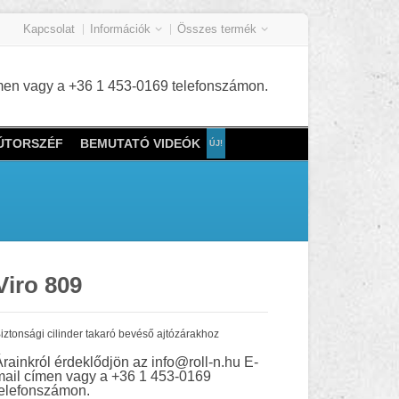
Kapcsolat
Információk
Összes termék
címen vagy a +36 1 453-0169 telefonszámon.
BÚTORSZÉF
BEMUTATÓ VIDEÓK
Viro 809
iztonsági cilinder takaró bevéső ajtózárakhoz
Árainkról érdeklődjön az info@roll-n.hu E-
mail címen vagy a +36 1 453-0169
telefonszámon.