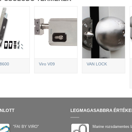
 8600
Viro V09
VAN LOCK
NLOTT
LEGMAGASABBRA ÉRTÉKE
"FAI BY VIRO"
Marine rozsdamentes l