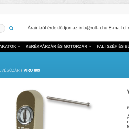
Árainkról érdeklődjön az info@roll-n.hu E-mail 
LAKATOK
KERÉKPÁRZÁR ÉS MOTORZÁR
FALI SZÉF ÉS 
EVÉSŐZÁR
/
VIRO 809
B