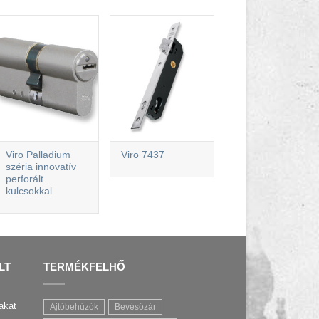
Viro Palladium
Viro 7437
széria innovatív
perforált
kulcsokkal
LT
TERMÉKFELHŐ
akat
Ajtóbehúzók
Bevésőzár