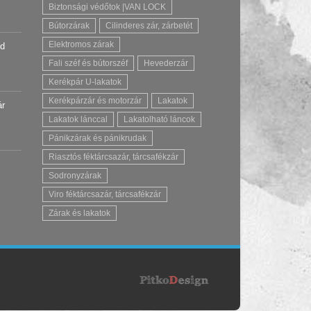
Biztonsági védőtok |VAN LOCK
Bútorzárak
Cilinderes zár, zárbetét
Elektromos zárak
úd
Fali széf és bútorszéf
Hevederzár
Kerékpár U-lakatok
Kerékpárzár és motorzár
Lakatok
ár
Lakatok lánccal
Lakatolható láncok
Pánikzárak és pánikrudak
Riasztós féktárcsazár, tárcsafékzár
Sodronyzárak
Viro féktárcsazár, tárcsafékzár
Zárak és lakatok