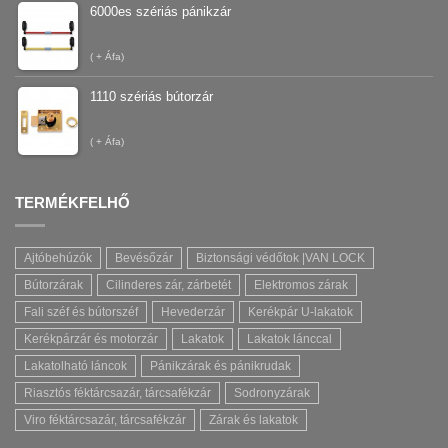
6000es szériás pánikzár
(
+ Áfa)
1110 szériás bútorzár
(
+ Áfa)
TERMÉKFELHŐ
Ajtóbehúzók
Bevésőzár
Biztonsági védőtok |VAN LOCK
Bútorzárak
Cilinderes zár, zárbetét
Elektromos zárak
Fali széf és bútorszéf
Hevederzár
Kerékpár U-lakatok
Kerékpárzár és motorzár
Lakatok
Lakatok lánccal
Lakatolható láncok
Pánikzárak és pánikrudak
Riasztós féktárcsazár, tárcsafékzár
Sodronyzárak
Viro féktárcsazár, tárcsafékzár
Zárak és lakatok