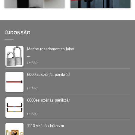
ÚJDONSÁG
Marine rozsdamentes lakat
–
(
+ Áfa)
6000es szériás pánikrúd
(
+ Áfa)
6000es szériás pánikzár
(
+ Áfa)
1110 szériás bútorzár