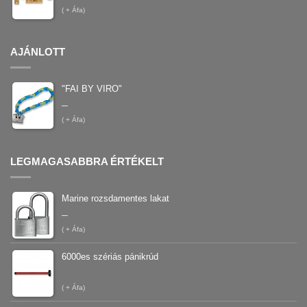
(
+ Áfa)
AJÁNLOTT
"FAI BY VIRO"
–
(
+ Áfa)
LEGMAGASABBRA ÉRTÉKELT
Marine rozsdamentes lakat
–
(
+ Áfa)
6000es szériás pánikrúd
(
+ Áfa)