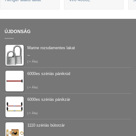
ÚJDONSÁG
Marine rozsdamentes lakat
–
(
+ Áfa)
6000es szériás pánikrúd
(
+ Áfa)
6000es szériás pánikzár
(
+ Áfa)
1110 szériás bútorzár