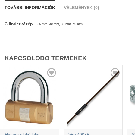
TOVÁBBI INFORMÁCIÓK
VÉLEMÉNYEK (0)
Cilinderközép
25 mm, 30 mm, 35 mm, 40 mm
KAPCSOLÓDÓ TERMÉKEK
Henger alakú lakat
Viro 4008E
S