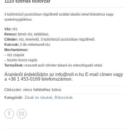
1110 szériás bútorzár
3 különböző pozícióban rögzíthető ezáltal ideális lehet fiókokhoz vagy
szekrényajtókhoz.
Váz:
réz.
Retesz:
tömör réz, kétállású.
Cilinder:
réz, kivehető, 3 különböző pozícióban rögzíthető.
Kulcsok:
2 db nikkelezett réz.
Mechanizmus:
– réz csapok
– foszfor bronz rugók
Tartozékok:
rezezett acél cilinder takaró és reteszfogadó oldal.
Árainkról érdeklődjön az info@roll-n.hu E-mail címen vagy
a +36 1 453-0169 telefonszámon.
Cikkszám:
nincs feltételhez kötve
Kategóriák:
Zárak és lakatok
,
Bútorzárak