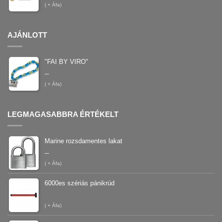
(
+ Áfa)
AJÁNLOTT
"FAI BY VIRO"
–
(
+ Áfa)
LEGMAGASABBRA ÉRTÉKELT
Marine rozsdamentes lakat
–
(
+ Áfa)
6000es szériás pánikrúd
(
+ Áfa)