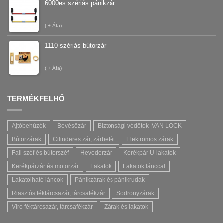
6000es szériás pánikzár
(
+ Áfa)
1110 szériás bútorzár
(
+ Áfa)
TERMÉKFELHŐ
Ajtóbehúzók
Bevésőzár
Biztonsági védőtok |VAN LOCK
Bútorzárak
Cilinderes zár, zárbetét
Elektromos zárak
Fali széf és bútorszéf
Hevederzár
Kerékpár U-lakatok
Kerékpárzár és motorzár
Lakatok
Lakatok lánccal
Lakatolható láncok
Pánikzárak és pánikrudak
Riasztós féktárcsazár, tárcsafékzár
Sodronyzárak
Viro féktárcsazár, tárcsafékzár
Zárak és lakatok