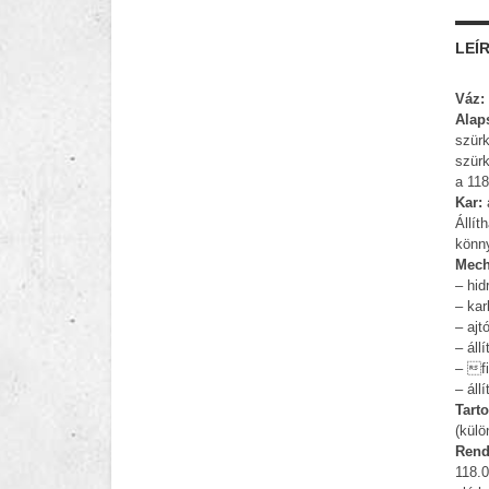
LEÍ
Váz:
Alap
szürk
szürk
a 118
Kar:
a
Állít
könn
Mech
– hid
– kar
– ajt
– áll
– fi
– áll
Tart
(külö
Rend
118.0