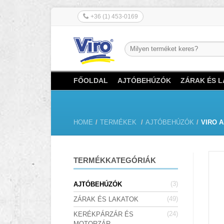
+36 (1) 453-0169
FŐOLDAL
AJTÓBEHÚZÓK
ZÁRAK ÉS 
HOME
/
TERMÉKEK
/
AJTÓBEHÚZÓK
/
VIRO A
TERMÉKKATEGÓRIÁK
(3)
AJTÓBEHÚZÓK
(49)
ZÁRAK ÉS LAKATOK
(24)
KERÉKPÁRZÁR ÉS
MOTORZÁR