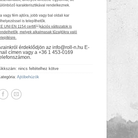
ülönböző karakterisztikával rendelkeznek.
a vagy fém ajtóra, jobb vagy bal oldali kar
lhelyezéssel is telepíthetők.
E UNI EN 1154 certifikációs változatok is
endelhetők, melyek
alkalmasak tűzajtókra való
elepítésre.
Árainkról érdeklődjön az info@roll-n.hu E-
mail címen vagy a +36 1 453-0169
telefonszámon.
Cikkszám:
nincs feltételhez kötve
ategória:
Ajtóbehúzók