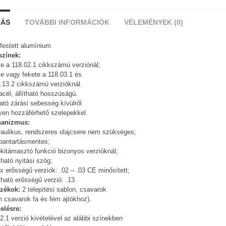
RÁS
TOVÁBBI INFORMÁCIÓK
VÉLEMÉNYEK (0)
festett alumínium
színek:
e a 118.02.1 cikkszámú verziónál;
e vagy fekete a 118.03.1 és
.13.2 cikkszámú verzióknál.
cél, állítható hosszúságú.
ható zárási sebesség kívülről
yen hozzáférhető szelepekkel.
anizmus:
raulikus, rendszeres olajcsere nem szükséges;
bantartásmentes;
ókitámasztó funkció bizonyos verzióknál;
ítható nyitási szög;
x erősségű verziók: .02 – .03 CE minősített;
ítható erősségű verzió: .13.
ozékok:
2 telepítési sablon, csavarok
n csavarok fa és fém ajtókhoz).
elésre:
2.1 verzió kivételével az alábbi színekben