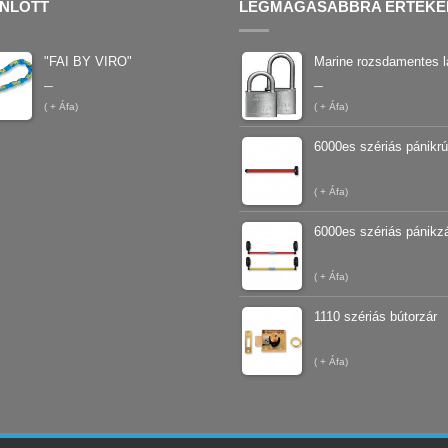
NLOTT
LEGMAGASABBRA ÉRTÉKE
"FAI BY VIRO"
Marine rozsdamentes l
–
–
(
+ Áfa)
(
+ Áfa)
6000es szériás pánikr
(
+ Áfa)
6000es szériás pánikz
(
+ Áfa)
1110 szériás bútorzár
(
+ Áfa)