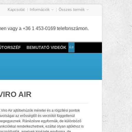
Kapcsolat
Információk
Összes termék
címen vagy a +36 1 453-0169 telefonszámon.
BÚTORSZÉF
BEMUTATÓ VIDEÓK
VIRO AIR
 Viro Air ajtóbehúzók méretei és a rögzítési pontok
ávolságai az erősségtől és verziótól függetlenül
egegyeznek. Ránézésre egyformák, de különböző
unkciókkal rendelkezhetnek, ezáltal olyan ajtókhoz is
asználhatók, amelyek kinézete egyforma, de