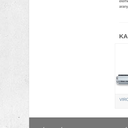
elérh
arany
KA
VIRO