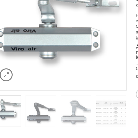
k
F
e
C
r
t
K