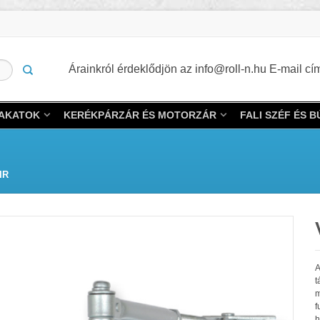
Árainkról érdeklődjön az info@roll-n.hu E-mail 
LAKATOK
KERÉKPÁRZÁR ÉS MOTORZÁR
FALI SZÉF ÉS 
IR
A
t
m
f
h