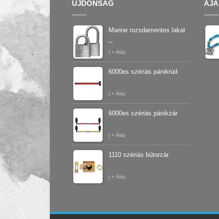
ÚJDONSÁG
AJÁ
Marine rozsdamentes lakat
–
(
+ Áfa)
6000es szériás pánikrúd
(
+ Áfa)
6000es szériás pánikzár
(
+ Áfa)
1110 szériás bútorzár
(
+ Áfa)