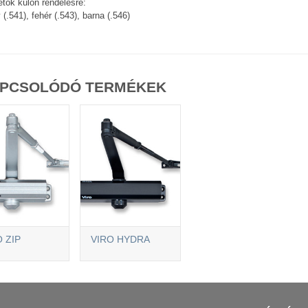
etők külön rendelésre:
 (.541), fehér (.543), barna (.546)
PCSOLÓDÓ TERMÉKEK
 ZIP
VIRO HYDRA