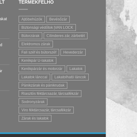
LT
TERMÉKFELHŐ
akat
Ajtóbehúzók
Bevésőzár
Biztonsági védőtok |VAN LOCK
Bútorzárak
Cilinderes zár, zárbetét
Elektromos zárak
úd
Fali széf és bútorszéf
Hevederzár
Kerékpár U-lakatok
Kerékpárzár és motorzár
Lakatok
ár
Lakatok lánccal
Lakatolható láncok
Pánikzárak és pánikrudak
Riasztós féktárcsazár, tárcsafékzár
Sodronyzárak
Viro féktárcsazár, tárcsafékzár
Zárak és lakatok