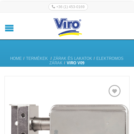
+36 (1) 453-0169
HOME
/
TERMÉKEK
/
ZÁRAK ÉS LAKATOK
/
ELEKTROMOS
ZÁRAK
/
VIRO V09