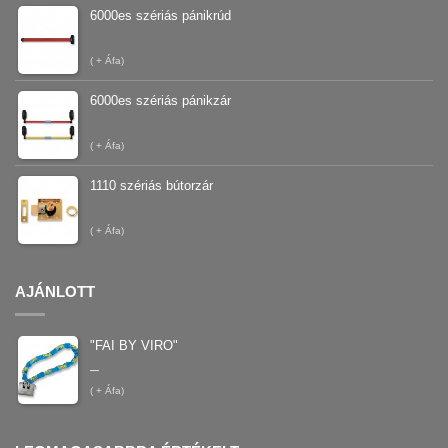
6000es szériás pánikrúd
(
+ Áfa)
6000es szériás pánikzár
(
+ Áfa)
1110 szériás bútorzár
(
+ Áfa)
AJÁNLOTT
"FAI BY VIRO"
–
(
+ Áfa)