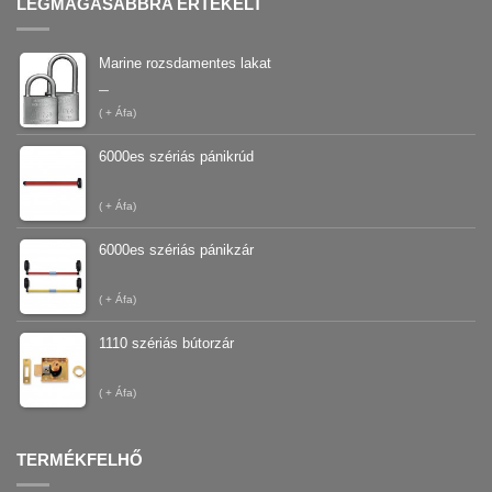
LEGMAGASABBRA ÉRTÉKELT
Marine rozsdamentes lakat
–
(
+ Áfa)
6000es szériás pánikrúd
(
+ Áfa)
6000es szériás pánikzár
(
+ Áfa)
1110 szériás bútorzár
(
+ Áfa)
TERMÉKFELHŐ