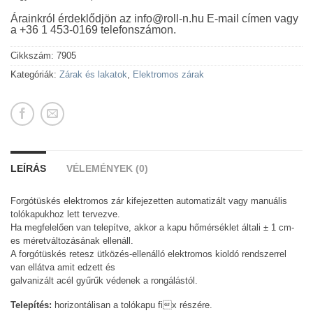
Árainkról érdeklődjön az info@roll-n.hu E-mail címen vagy
a +36 1 453-0169 telefonszámon.
Cikkszám:
7905
Kategóriák:
Zárak és lakatok
,
Elektromos zárak
LEÍRÁS
VÉLEMÉNYEK (0)
Forgótüskés elektromos zár kifejezetten automatizált vagy manuális
tolókapukhoz lett tervezve.
Ha megfelelően van telepítve, akkor a kapu hőmérséklet általi ± 1 cm-
es méretváltozásának ellenáll.
A forgótüskés retesz ütközés-ellenálló elektromos kioldó rendszerrel
van ellátva amit edzett és
galvanizált acél gyűrűk védenek a rongálástól.
Telepítés:
horizontálisan a tolókapu fix részére.