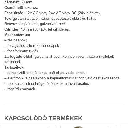
Zárbetét:
50 mm.
Cserélhető tekercs.
Feszültség:
12V AC vagy 24V AC vagy DC (24V ajánlott).
Tok:
galvanizált acél, kábel kivezetések oldalt és hátul.
Retesz:
forgótüskés, galvanizált acél.
Cilinder:
40 mm (30+10), fél cilinderes.
Mechanizmus:
– réz csapok;
– tolvajkulcs álló réz ellencsapok;
– foszforbronz rugók.
Zárfogadó oldal:
galvanizált acél, könnyen beállítható a mellékelt
sablonnal.
Tartozékok:
– galvanizált takaró lemez eső elleni védelemhez
– elektronikus csatakozó a kapuautomatikákhoz való csatlakozáshoz
– torx kulcs a fedél rögzítéséhez és eltávolításához
– rögzítő csavarok
KAPCSOLÓDÓ TERMÉKEK