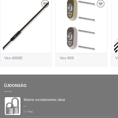
Viro 4008E
Viro 809
V
ÚJDONSÁG
Marine rozsdamentes lakat
–
(
+ Áfa)