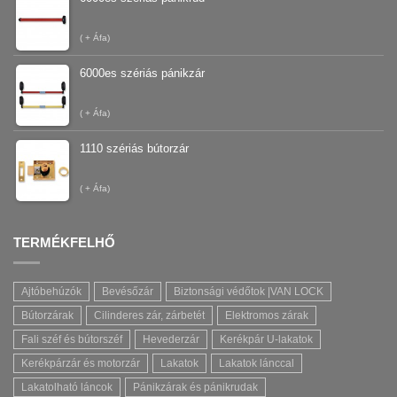
(
+ Áfa)
6000es szériás pánikzár
(
+ Áfa)
1110 szériás bútorzár
(
+ Áfa)
TERMÉKFELHŐ
Ajtóbehúzók
Bevésőzár
Biztonsági védőtok |VAN LOCK
Bútorzárak
Cilinderes zár, zárbetét
Elektromos zárak
Fali széf és bútorszéf
Hevederzár
Kerékpár U-lakatok
Kerékpárzár és motorzár
Lakatok
Lakatok lánccal
Lakatolható láncok
Pánikzárak és pánikrudak