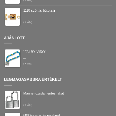
(
+ Áfa)
1110 szériás bútorzár
(
+ Áfa)
AJÁNLOTT
"FAI BY VIRO"
–
(
+ Áfa)
LEGMAGASABBRA ÉRTÉKELT
Marine rozsdamentes lakat
–
(
+ Áfa)
6000es szériás pánikrúd