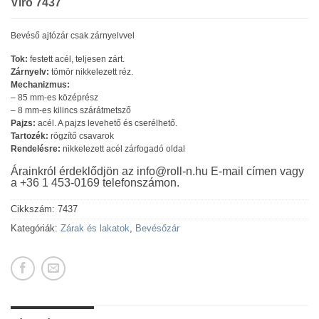
Viro 7437
Bevéső ajtózár csak zárnyelvvel
Tok:
festett acél, teljesen zárt.
Zárnyelv:
tömör nikkelezett réz.
Mechanizmus:
– 85 mm-es középrész
– 8 mm-es kilincs szárátmetsző
Pajzs:
acél. A pajzs levehető és cserélhető.
Tartozék:
rögzítő csavarok
Rendelésre:
nikkelezett acél zárfogadó oldal
Árainkról érdeklődjön az info@roll-n.hu E-mail címen vagy
a +36 1 453-0169 telefonszámon.
Cikkszám:
7437
Kategóriák:
Zárak és lakatok
,
Bevésőzár