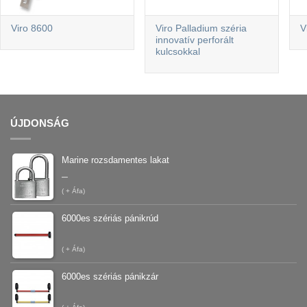
Viro 8600
Viro Palladium széria
V
innovatív perforált
kulcsokkal
ÚJDONSÁG
Marine rozsdamentes lakat
–
(
+ Áfa)
6000es szériás pánikrúd
(
+ Áfa)
6000es szériás pánikzár