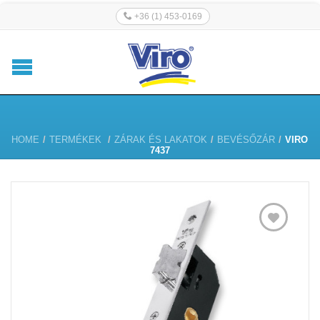
+36 (1) 453-0169
HOME
/
TERMÉKEK
/
ZÁRAK ÉS LAKATOK
/
BEVÉSŐZÁR
/
VIRO
7437