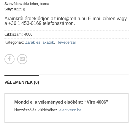
Színválaszték:
fehér, barna
Súly:
8225 g
Árainkról érdeklődjön az info@roll-n.hu E-mail címen vagy
a +36 1 453-0169 telefonszámon.
Cikkszám:
4006
Kategóriák:
Zárak és lakatok
,
Hevederzár
VÉLEMÉNYEK (0)
Mondd el a véleményed elsőként: “Viro 4006”
Hozzászólás küldéséhez
jelentkezz be
.