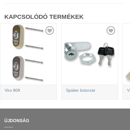
KAPCSOLÓDÓ TERMÉKEK
Viro 809
Spiáter bútorzár
V
ÚJDONSÁG