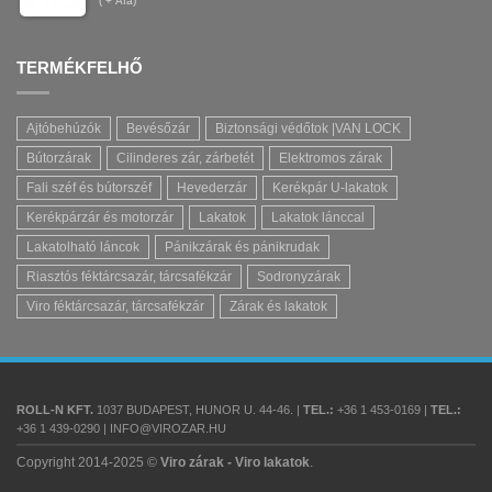
(
+ Áfa)
TERMÉKFELHŐ
Ajtóbehúzók
Bevésőzár
Biztonsági védőtok |VAN LOCK
Bútorzárak
Cilinderes zár, zárbetét
Elektromos zárak
Fali széf és bútorszéf
Hevederzár
Kerékpár U-lakatok
Kerékpárzár és motorzár
Lakatok
Lakatok lánccal
Lakatolható láncok
Pánikzárak és pánikrudak
Riasztós féktárcsazár, tárcsafékzár
Sodronyzárak
Viro féktárcsazár, tárcsafékzár
Zárak és lakatok
ROLL-N KFT.
1037 BUDAPEST, HUNOR U. 44-46. |
TEL.:
+36 1 453-0169 |
TEL.:
+36 1 439-0290 | INFO@VIROZAR.HU
Copyright 2014-2025 ©
Viro zárak - Viro lakatok
.