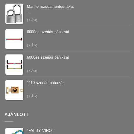
Marine rozsdamentes lakat
–
(
+ Áfa)
6000es szériás pánikrúd
(
+ Áfa)
6000es szériás pánikzár
(
+ Áfa)
1110 szériás bútorzár
(
+ Áfa)
AJÁNLOTT
"FAI BY VIRO"