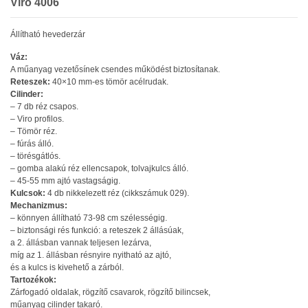
Viro 4006
Állítható hevederzár
Váz:
A műanyag vezetősínek csendes működést biztosítanak.
Reteszek:
40×10 mm-es tömör acélrudak.
Cilinder:
– 7 db réz csapos.
– Viro profilos.
– Tömör réz.
– fúrás álló.
– törésgátlós.
– gomba alakú réz ellencsapok, tolvajkulcs álló.
– 45-55 mm ajtó vastagságig.
Kulcsok:
4 db nikkelezett réz (cikkszámuk 029).
Mechanizmus:
– könnyen állítható 73-98 cm szélességig.
– biztonsági rés funkció: a reteszek 2 állásúak,
a 2. állásban vannak teljesen lezárva,
míg az 1. állásban résnyire nyitható az ajtó,
és a kulcs is kivehető a zárból.
Tartozékok:
Zárfogadó oldalak, rögzítő csavarok, rögzítő bilincsek,
műanyag cilinder takaró.