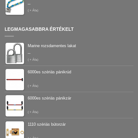
–
(
+ Áfa)
LEGMAGASABBRA ÉRTÉKELT
Marine rozsdamentes lakat
–
(
+ Áfa)
6000es szériás pánikrúd
(
+ Áfa)
6000es szériás pánikzár
(
+ Áfa)
1110 szériás bútorzár