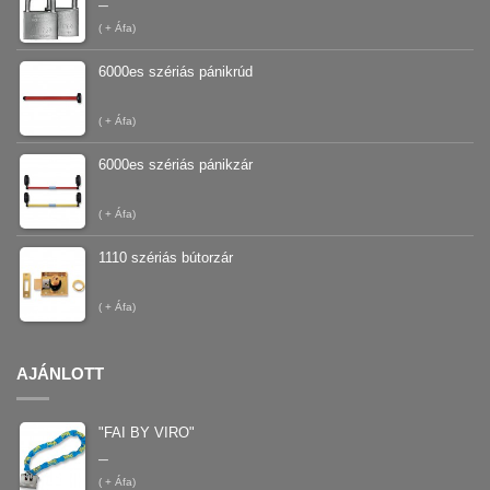
–
(
+ Áfa)
6000es szériás pánikrúd
(
+ Áfa)
6000es szériás pánikzár
(
+ Áfa)
1110 szériás bútorzár
(
+ Áfa)
AJÁNLOTT
"FAI BY VIRO"
–
(
+ Áfa)