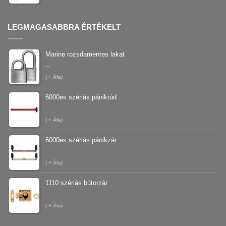
LEGMAGASABBRA ÉRTÉKELT
Marine rozsdamentes lakat
–
(
+ Áfa)
6000es szériás pánikrúd
(
+ Áfa)
6000es szériás pánikzár
(
+ Áfa)
1110 szériás bútorzár
(
+ Áfa)