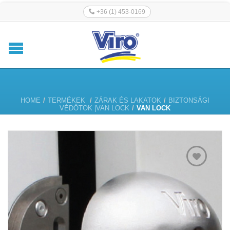
+36 (1) 453-0169
HOME
/
TERMÉKEK
/
ZÁRAK ÉS LAKATOK
/
BIZTONSÁGI
VÉDŐTOK |VAN LOCK
/
VAN LOCK