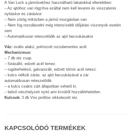
A Van Lock a járművekhez használható lakatokkal ellentétben:
– Az ajtóhoz van rögzítve ezáltal nem kell levenni és visszatenni
nyitáskor és záráskor.
– Nem zörög miközben a jármű mozgásban van
– Nem fog rozsdásodni még intenzívebb időjárási viszonyok esetén
sem
– Automatikusan reteszelődik az ajtó becsukásakor
Váz:
ovális alakú, polírozott rozsdamentes acél.
Mechanizmus:
– 7 db réz csap.
– fúrásálló, edzett acél lemez.
– rugóterhelésű, galvanizált, edzett tömör acél retesz.
– kulcs nélküli zárás: az ajtó becsukásával a zár
automatikusan reteszelődik.
– a kulcs csakis zárt állapotban vehető ki.
– belső vészhelyzeti nyitó ami kívülről hozzáférhetetlen.
Kulcsok:
3 db Viro profilos nikkelezett réz.
KAPCSOLÓDÓ TERMÉKEK