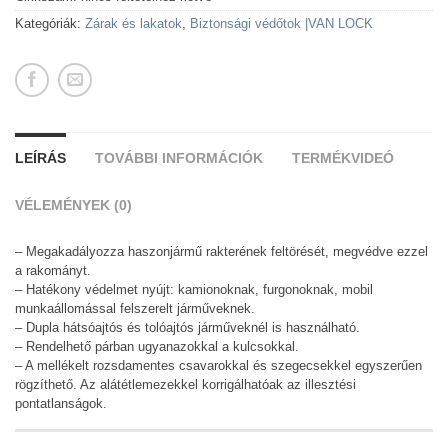
Kategóriák:
Zárak és lakatok
,
Biztonsági védőtok |VAN LOCK
LEÍRÁS
TOVÁBBI INFORMÁCIÓK
TERMÉKVIDEÓ
VÉLEMÉNYEK (0)
– Megakadályozza haszonjármű rakterének feltörését, megvédve ezzel
a rakományt.
– Hatékony védelmet nyújt: kamionoknak, furgonoknak, mobil
munkaállomással felszerelt járműveknek.
– Dupla hátsóajtós és tolóajtós járműveknél is használható.
– Rendelhető párban ugyanazokkal a kulcsokkal.
– A mellékelt rozsdamentes csavarokkal és szegecsekkel egyszerűen
rögzíthető. Az alátétlemezekkel korrigálhatóak az illesztési
pontatlanságok.