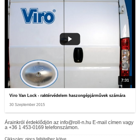
7:31
Viro Van Lock - raktérvédelem haszongépjárművek számára
30 Szeptember 2015
Árainkról érdeklődjön az info@roll-n.hu E-mail címen vagy
a +36 1 453-0169 telefonszámon.
Cikkszám:
nincs feltételhez kötve