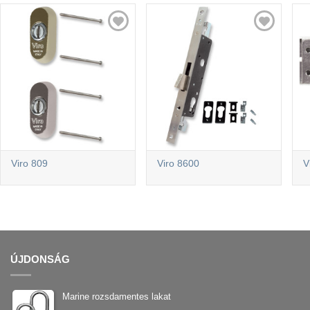
Viro 809
Viro 8600
V
ÚJDONSÁG
Marine rozsdamentes lakat