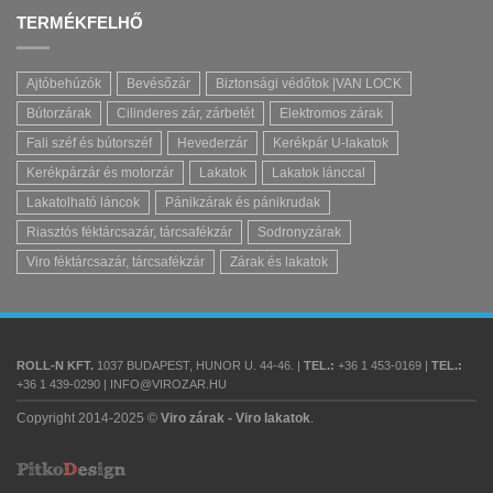
TERMÉKFELHŐ
Ajtóbehúzók
Bevésőzár
Biztonsági védőtok |VAN LOCK
Bútorzárak
Cilinderes zár, zárbetét
Elektromos zárak
Fali széf és bútorszéf
Hevederzár
Kerékpár U-lakatok
Kerékpárzár és motorzár
Lakatok
Lakatok lánccal
Lakatolható láncok
Pánikzárak és pánikrudak
Riasztós féktárcsazár, tárcsafékzár
Sodronyzárak
Viro féktárcsazár, tárcsafékzár
Zárak és lakatok
ROLL-N KFT.
1037 BUDAPEST, HUNOR U. 44-46. |
TEL.:
+36 1 453-0169 |
TEL.:
+36 1 439-0290 | INFO@VIROZAR.HU
Copyright 2014-2025 ©
Viro zárak - Viro lakatok
.