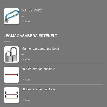
"FAI BY VIRO"
–
(
+ Áfa)
LEGMAGASABBRA ÉRTÉKELT
Marine rozsdamentes lakat
–
(
+ Áfa)
6000es szériás pánikrúd
(
+ Áfa)
6000es szériás pánikzár
(
+ Áfa)