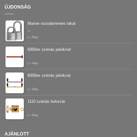
ÚJDONSÁG
Marine rozsdamentes lakat
–
(
+ Áfa)
6000es szériás pánikrúd
(
+ Áfa)
6000es szériás pánikzár
(
+ Áfa)
1110 szériás bútorzár
(
+ Áfa)
AJÁNLOTT