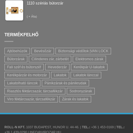
1110 szériás bútorzár
(
+ Áfa)
TERMÉKFELHŐ
Ajtóbehúzók
Bevésőzár
Biztonsági védőtok |VAN LOCK
Bútorzárak
Cilinderes zár, zárbetét
Elektromos zárak
Fali széf és bútorszéf
Hevederzár
Kerékpár U-lakatok
Kerékpárzár és motorzár
Lakatok
Lakatok lánccal
Lakatolható láncok
Pánikzárak és pánikrudak
Riasztós féktárcsazár, tárcsafékzár
Sodronyzárak
Viro féktárcsazár, tárcsafékzár
Zárak és lakatok
ROLL-N KFT.
1037 BUDAPEST, HUNOR U. 44-46. |
TEL.:
+36 1 453-0169 |
TEL.:
+36 1 439-0290 | INFO@VIROZAR.HU