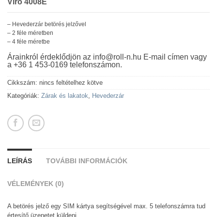
Viro 4008E
– Hevederzár betörés jelzővel
– 2 féle méretben
– 4 féle méretbe
Árainkról érdeklődjön az info@roll-n.hu E-mail címen vagy
a +36 1 453-0169 telefonszámon.
Cikkszám:
nincs feltételhez kötve
Kategóriák:
Zárak és lakatok
,
Hevederzár
LEÍRÁS
TOVÁBBI INFORMÁCIÓK
VÉLEMÉNYEK (0)
A betörés jelző egy SIM kártya segítségével max. 5 telefonszámra tud
értesítő üzenetet küldeni