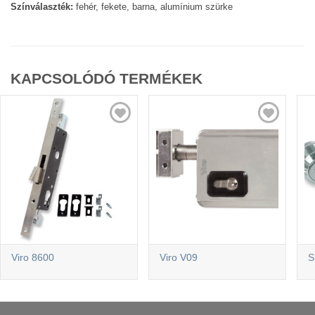
Színválaszték:
fehér, fekete, barna, alumínium szürke
KAPCSOLÓDÓ TERMÉKEK
Viro 8600
Viro V09
S