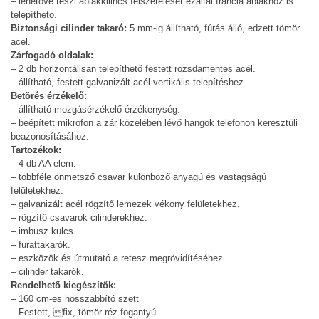
– lehetővé teszi ablakkilincs felszerelését ezáltal francia ablakhoz is
telepítheto.
Biztonsági cilinder takaró:
5 mm-ig állítható, fúrás álló, edzett tömör
acél.
Zárfogadó oldalak:
– 2 db horizontálisan telepíthető festett rozsdamentes acél.
– állítható, festett galvanizált acél vertikális telepítéshez.
Betörés érzékelő:
– állítható mozgásérzékelő érzékenység.
– beépített mikrofon a zár közelében lévő hangok telefonon keresztüli
beazonosításához.
Tartozékok:
– 4 db AA elem.
– többféle önmetsző csavar különböző anyagú és vastagságú
felületekhez.
– galvanizált acél rögzítő lemezek vékony felületekhez.
– rögzítő csavarok cilinderekhez.
– imbusz kulcs.
– furattakarók.
– eszközök és útmutató a retesz megrövidítéséhez.
– cilinder takarók.
Rendelhető kiegészítők:
– 160 cm-es hosszabbító szett
– Festett, fix, tömör réz fogantyú