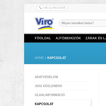
+36 (1) 453-0169
FŐOLDAL
AJTÓBEHÚZÓK
ZÁRAK ÉS 
HOME
/
KAPCSOLAT
ADATVÉDELEM
JOGI KÖZLEMÉNY
OLDALINFORMÁCIÓ
KAPCSOLAT