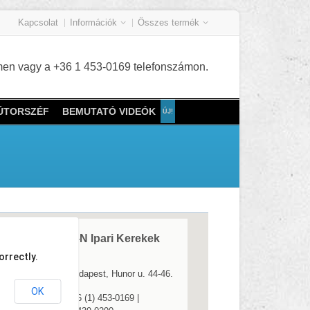
Kapcsolat
Információk
Összes termék
címen vagy a +36 1 453-0169 telefonszámon.
BÚTORSZÉF
BEMUTATÓ VIDEÓK
ROLL-N Ipari Kerekek
Kft.
orrectly.
1037 Budapest, Hunor u. 44-46.
OK
Tel.:
+36 (1) 453-0169 |