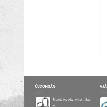
ÚJDONSÁG
AJÁ
Marine rozsdamentes lakat
–