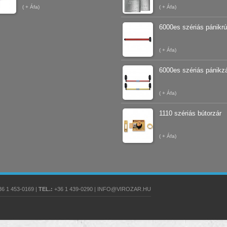
(
+ Áfa)
(
+ Áfa)
6000es szériás pánikr
(
+ Áfa)
6000es szériás pánikz
(
+ Áfa)
1110 szériás bútorzár
(
+ Áfa)
6 1 453-0169 |
TEL.:
+36 1 439-0290 | INFO@VIROZAR.HU