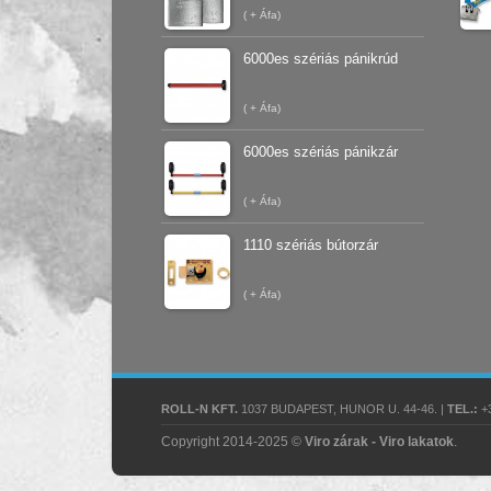
(
+ Áfa)
6000es szériás pánikrúd
(
+ Áfa)
6000es szériás pánikzár
(
+ Áfa)
1110 szériás bútorzár
(
+ Áfa)
ROLL-N KFT.
1037 BUDAPEST, HUNOR U. 44-46. |
TEL.:
+3
Copyright 2014-2025 ©
Viro zárak - Viro lakatok
.