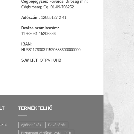
Cégbejegyzés:
Fővárosi Bíróság mint
Cégbíróság; Cg. 01-09-708252
Adószám:
12885127-2-41
Deviza számlaszám:
11763031-15206886
IBAN:
HU38117630311520688600000000
S.W.I.F.T:
OTPVHUHB
LT
TERMÉKFELHŐ
akat
Ajtóbehúzók
Bevésőzár
Biztonsági védőtok |VAN LOCK