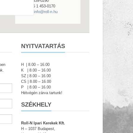
+36 (1) 439-0290
Fax:
+36 1 453-0170
E-mail:
info@roll-n.hu
NYITVATARTÁS
ben
H | 8.00 – 16.00
nk.
K | 8.00 – 16.00
SZ | 8.00 – 16.00
CS | 8.00 – 16.00
P | 8.00 – 16.00
Hétvégén zárva tartunk!
SZÉKHELY
Roll-N Ipari Kerekek Kft.
H – 1037 Budapest,