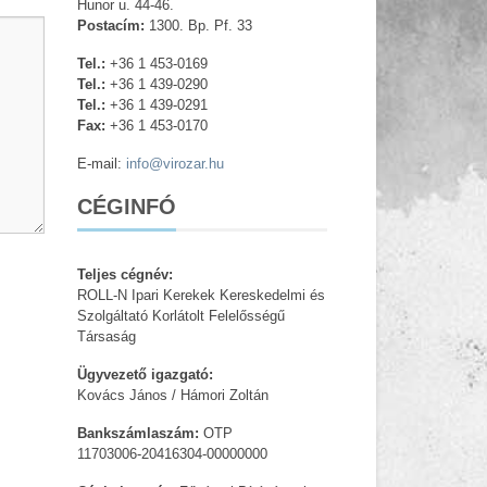
Hunor u. 44-46.
Postacím:
1300. Bp. Pf. 33
Tel.:
+36 1 453-0169
Tel.:
+36 1 439-0290
Tel.:
+36 1 439-0291
Fax:
+36 1 453-0170
E-mail:
info@virozar.hu
CÉGINFÓ
Teljes cégnév:
ROLL-N Ipari Kerekek Kereskedelmi és
Szolgáltató Korlátolt Felelősségű
Társaság
Ügyvezető igazgató:
Kovács János / Hámori Zoltán
Bankszámlaszám:
OTP
11703006-20416304-00000000