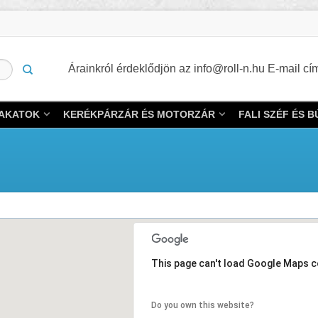
Árainkról érdeklődjön az info@roll-n.hu E-mail 
LAKATOK
KERÉKPÁRZÁR ÉS MOTORZÁR
FALI SZÉF ÉS 
This page can't load Google Maps c
Do you own this website?