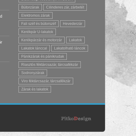
Bútorzárak
Cilinderes zár, zárbetét
Elektromos zárak
úd
Fali széf és bútorszéf
Hevederzár
Kerékpár U-lakatok
Kerékpárzár és motorzár
Lakatok
ár
Lakatok lánccal
Lakatolható láncok
Pánikzárak és pánikrudak
Riasztós féktárcsazár, tárcsafékzár
Sodronyzárak
Viro féktárcsazár, tárcsafékzár
Zárak és lakatok