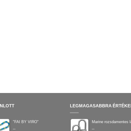
NLOTT
LEGMAGASABBRA ÉRTÉKE
"FAI BY VIRO"
Marine rozsdamentes l
–
–