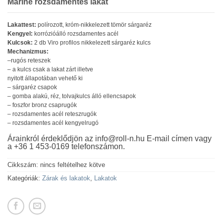
Marine rozsdamentes lakat
Lakattest:
polírozott, króm-nikkelezett tömör sárgaréz
Kengyel:
korrózióálló rozsdamentes acél
Kulcsok:
2 db Viro profilos nikkelezett sárgaréz kulcs
Mechanizmus:
–rugós reteszek
– a kulcs csak a lakat zárt illetve
nyitott állapotában vehető ki
– sárgaréz csapok
– gomba alakú, réz, tolvajkulcs álló ellencsapok
– foszfor bronz csaprugók
– rozsdamentes acél reteszrugók
– rozsdamentes acél kengyelrugó
Árainkról érdeklődjön az info@roll-n.hu E-mail címen vagy
a +36 1 453-0169 telefonszámon.
Cikkszám:
nincs feltételhez kötve
Kategóriák:
Zárak és lakatok
,
Lakatok