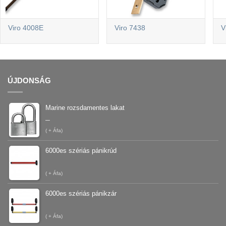
Viro 4008E
Viro 7438
V
ÚJDONSÁG
Marine rozsdamentes lakat
–
(
+ Áfa)
6000es szériás pánikrúd
(
+ Áfa)
6000es szériás pánikzár
(
+ Áfa)