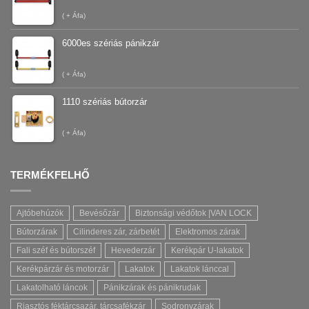
(
+ Áfa)
6000es szériás pánikzár
(
+ Áfa)
1110 szériás bútorzár
(
+ Áfa)
TERMÉKFELHŐ
Ajtóbehúzók
Bevésőzár
Biztonsági védőtok |VAN LOCK
Bútorzárak
Cilinderes zár, zárbetét
Elektromos zárak
Fali széf és bútorszéf
Hevederzár
Kerékpár U-lakatok
Kerékpárzár és motorzár
Lakatok
Lakatok lánccal
Lakatolható láncok
Pánikzárak és pánikrudak
Riasztós féktárcsazár, tárcsafékzár
Sodronyzárak