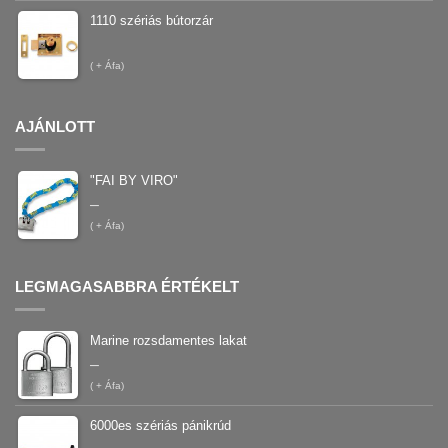
1110 szériás bútorzár
(
+ Áfa)
AJÁNLOTT
"FAI BY VIRO"
–
(
+ Áfa)
LEGMAGASABBRA ÉRTÉKELT
Marine rozsdamentes lakat
–
(
+ Áfa)
6000es szériás pánikrúd