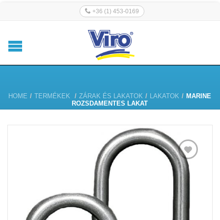
+36 (1) 453-0169
HOME
/
TERMÉKEK
/
ZÁRAK ÉS LAKATOK
/
LAKATOK
/
MARINE
ROZSDAMENTES LAKAT