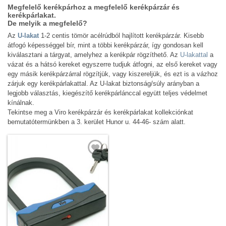
Megfelelő kerékpárhoz a megfelelő kerékpárzár és
kerékpárlakat.
De melyik a megfelelő?
Az
U-lakat
1-2 centis tömör acélrúdból hajlított kerékpárzár. Kisebb
átfogó képességgel bír, mint a többi kerékpárzár, így gondosan kell
kiválasztani a tárgyat, amelyhez a kerékpár rögzíthető. Az
U-lakattal
a
vázat és a hátsó kereket egyszerre tudjuk átfogni, az első kereket vagy
egy másik kerékpárzárral rögzítjük, vagy kiszereljük, és ezt is a vázhoz
zárjuk egy kerékpárlakattal. Az U-lakat biztonság/súly arányban a
legjobb választás, kiegészítő kerékpárlánccal együtt teljes védelmet
kínálnak.
Tekintse meg a Viro kerékpárzár és kerékpárlakat kollekciónkat
bemutatótermünkben a 3. kerület Hunor u. 44-46- szám alatt.