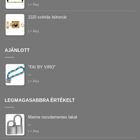
(
+ Áfa)
1110 szériás bútorzár
(
+ Áfa)
AJÁNLOTT
"FAI BY VIRO"
–
(
+ Áfa)
LEGMAGASABBRA ÉRTÉKELT
Marine rozsdamentes lakat
–
(
+ Áfa)