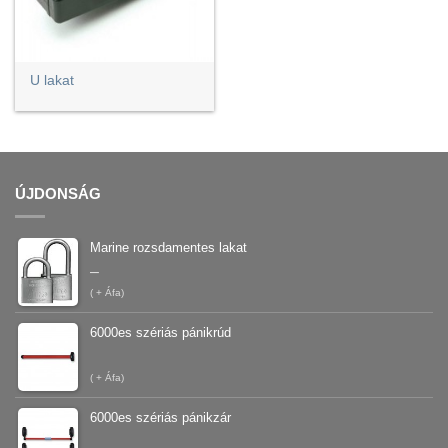
U lakat
ÚJDONSÁG
Marine rozsdamentes lakat
–
(
+ Áfa)
6000es szériás pánikrúd
(
+ Áfa)
6000es szériás pánikzár