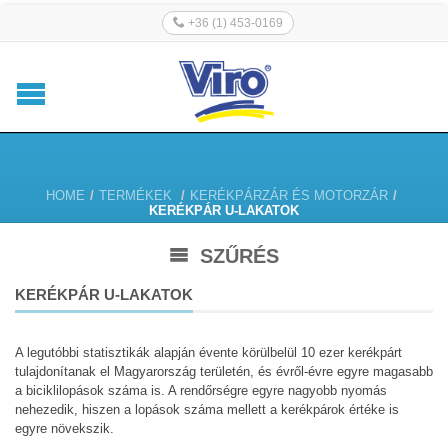
+36 (1) 453-0169
HOME
/
TERMÉKEK
/
KERÉKPÁRZÁR ÉS MOTORZÁR
/
KERÉKPÁR U-LAKATOK
SZŰRÉS
KERÉKPÁR U-LAKATOK
A legutóbbi statisztikák alapján évente körülbelül 10 ezer kerékpárt
tulajdonítanak el Magyarország területén, és évről-évre egyre magasabb
a biciklilopások száma is. A rendőrségre egyre nagyobb nyomás
nehezedik, hiszen a lopások száma mellett a kerékpárok értéke is
egyre növekszik.