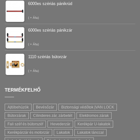
6000es szériás pánikrúd
(
+ Áfa)
6000es szériás pánikzár
(
+ Áfa)
1110 szériás bútorzár
(
+ Áfa)
TERMÉKFELHŐ
Ajtóbehúzók
Bevésőzár
Biztonsági védőtok |VAN LOCK
Bútorzárak
Cilinderes zár, zárbetét
Elektromos zárak
Fali széf és bútorszéf
Hevederzár
Kerékpár U-lakatok
Kerékpárzár és motorzár
Lakatok
Lakatok lánccal