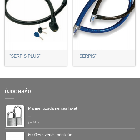
“SERPIS PLUS”
“SERPIS”
ÚJDONSÁG
Marine rozsdamentes lakat
–
(
+ Áfa)
6000es szériás pánikrúd