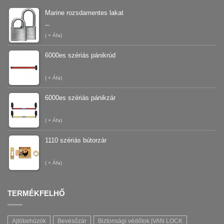
Marine rozsdamentes lakat
–
(
+ Áfa)
6000es szériás pánikrúd
(
+ Áfa)
6000es szériás pánikzár
(
+ Áfa)
1110 szériás bútorzár
(
+ Áfa)
TERMÉKFELHŐ
Ajtóbehúzók
Bevésőzár
Biztonsági védőtok |VAN LOCK