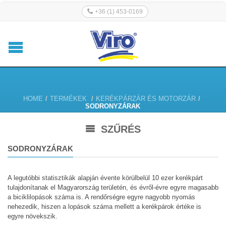
+36 (1) 453-0169
HOME
/
TERMÉKEK
/
KERÉKPÁRZÁR ÉS MOTORZÁR
/
SODRONYZÁRAK
SZŰRÉS
SODRONYZÁRAK
A legutóbbi statisztikák alapján évente körülbelül 10 ezer kerékpárt
tulajdonítanak el Magyarország területén, és évről-évre egyre magasabb
a biciklilopások száma is. A rendőrségre egyre nagyobb nyomás
nehezedik, hiszen a lopások száma mellett a kerékpárok értéke is
egyre növekszik.