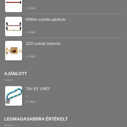
(
+ Áfa)
6000es szériás pánikzár
(
+ Áfa)
1110 szériás bútorzár
(
+ Áfa)
AJÁNLOTT
"FAI BY VIRO"
–
(
+ Áfa)
LEGMAGASABBRA ÉRTÉKELT