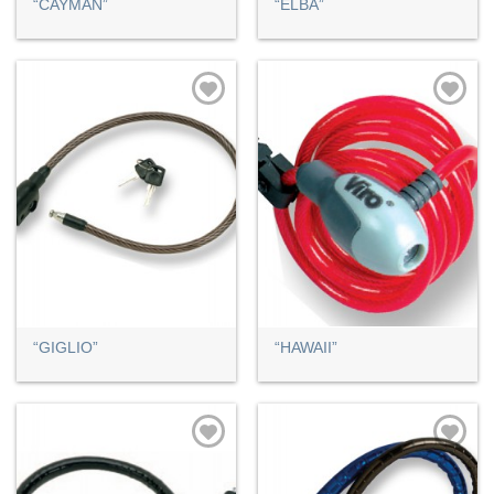
“CAYMAN”
“ELBA”
“GIGLIO”
“HAWAII”