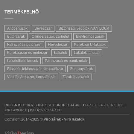
TERMÉKFELHŐ
Ajtóbehúzók
Bevésőzár
Biztonsági védőtok |VAN LOCK
Bútorzárak
Cilinderes zár, zárbetét
Elektromos zárak
Fali széf és bútorszéf
Hevederzár
Kerékpár U-lakatok
Kerékpárzár és motorzár
Lakatok
Lakatok lánccal
Lakatolható láncok
Pánikzárak és pánikrudak
Riasztós féktárcsazár, tárcsafékzár
Sodronyzárak
Viro féktárcsazár, tárcsafékzár
Zárak és lakatok
ROLL-N KFT.
1037 BUDAPEST, HUNOR U. 44-46. |
TEL.:
+36 1 453-0169 |
TEL.:
+36 1 439-0290 | INFO@VIROZAR.HU
Copyright 2014-2025 ©
Viro zárak - Viro lakatok
.