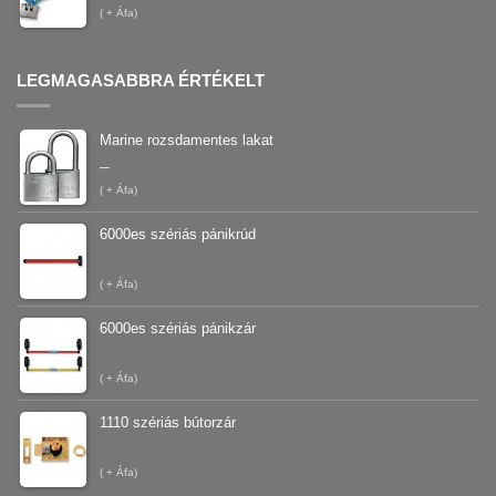
(
+ Áfa)
LEGMAGASABBRA ÉRTÉKELT
Marine rozsdamentes lakat
–
(
+ Áfa)
6000es szériás pánikrúd
(
+ Áfa)
6000es szériás pánikzár
(
+ Áfa)
1110 szériás bútorzár
(
+ Áfa)