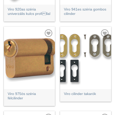
Viro 920as széria
Viro 941es széria gombos
univerzális kulcs profillal
cilinder
Viro 975ös széria
Viro cilinder takarók
félcilinder