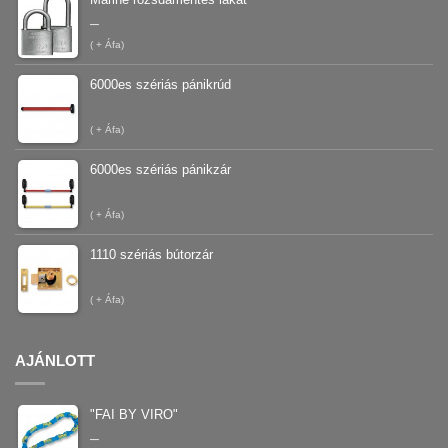
–
(
+ Áfa)
6000es szériás pánikrúd
(
+ Áfa)
6000es szériás pánikzár
(
+ Áfa)
1110 szériás bútorzár
(
+ Áfa)
AJÁNLOTT
"FAI BY VIRO"
–