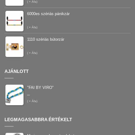
(
+ Áfa)
6000es szériás pánikzár
(
+ Áfa)
1110 szériás bútorzár
(
+ Áfa)
AJÁNLOTT
"FAI BY VIRO"
–
(
+ Áfa)
LEGMAGASABBRA ÉRTÉKELT