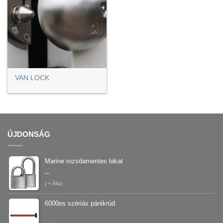
VAN LOCK
ÚJDONSÁG
Marine rozsdamentes lakat
–
(
+ Áfa)
6000es szériás pánikrúd