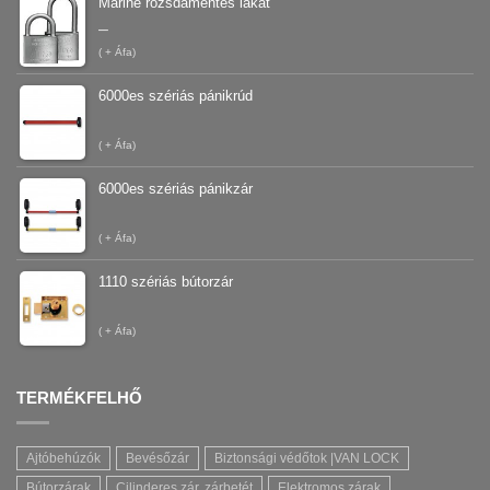
Marine rozsdamentes lakat
–
(
+ Áfa)
6000es szériás pánikrúd
(
+ Áfa)
6000es szériás pánikzár
(
+ Áfa)
1110 szériás bútorzár
(
+ Áfa)
TERMÉKFELHŐ
Ajtóbehúzók
Bevésőzár
Biztonsági védőtok |VAN LOCK
Bútorzárak
Cilinderes zár, zárbetét
Elektromos zárak