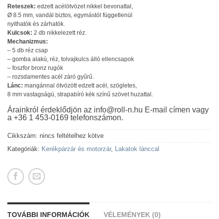
Reteszek:
edzett acélötvözet nikkel bevonattal,
Ø 8.5 mm, vandál biztos, egymástól függetlenül
nyithatók és zárhatók.
Kulcsok:
2 db nikkelezett réz.
Mechanizmus:
– 5 db réz csap
– gomba alakú, réz, tolvajkulcs álló ellencsapok
– foszfor bronz rugók
– rozsdamentes acél záró gyűrű.
Lánc:
mangánnal ötvözött edzett acél, szögletes,
8 mm vastagságú, strapabíró kék színű szövet huzattal.
Árainkról érdeklődjön az info@roll-n.hu E-mail címen vagy
a +36 1 453-0169 telefonszámon.
Cikkszám:
nincs feltételhez kötve
Kategóriák:
Kerékpárzár és motorzár
,
Lakatok lánccal
TOVÁBBI INFORMÁCIÓK
VÉLEMÉNYEK (0)