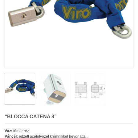
“BLOCCA CATENA 8”
Váz:
tömör réz.
Páncél:
edzett acélötvözet krómnikkel bevonattal.