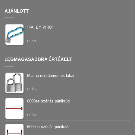
AJÁNLOTT
"FAI BY VIRO"
–
(
+ Áfa)
LEGMAGASABBRA ÉRTÉKELT
Marine rozsdamentes lakat
–
(
+ Áfa)
6000es szériás pánikrúd
(
+ Áfa)
6000es szériás pánikzár