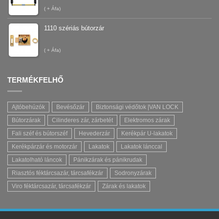
(
+ Áfa)
1110 szériás bútorzár
(
+ Áfa)
TERMÉKFELHŐ
Ajtóbehúzók
Bevésőzár
Biztonsági védőtok |VAN LOCK
Bútorzárak
Cilinderes zár, zárbetét
Elektromos zárak
Fali széf és bútorszéf
Hevederzár
Kerékpár U-lakatok
Kerékpárzár és motorzár
Lakatok
Lakatok lánccal
Lakatolható láncok
Pánikzárak és pánikrudak
Riasztós féktárcsazár, tárcsafékzár
Sodronyzárak
Viro féktárcsazár, tárcsafékzár
Zárak és lakatok