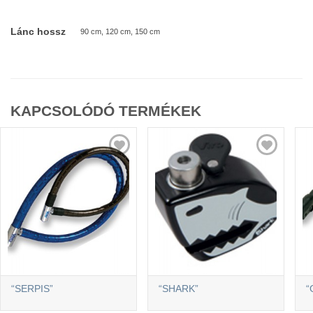
Lánc hossz
90 cm, 120 cm, 150 cm
KAPCSOLÓDÓ TERMÉKEK
“SERPIS”
“SHARK”
“