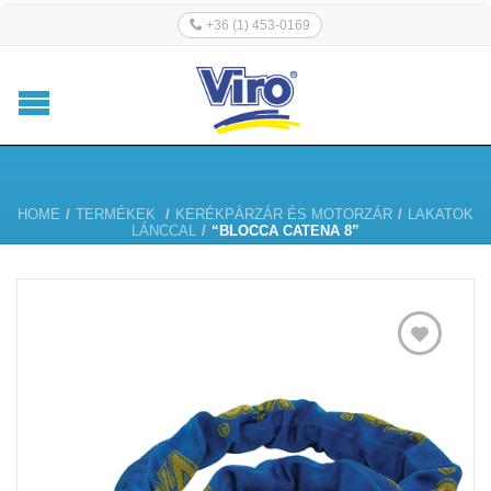
+36 (1) 453-0169
HOME
/
TERMÉKEK
/
KERÉKPÁRZÁR ÉS MOTORZÁR
/
LAKATOK
LÁNCCAL
/
“BLOCCA CATENA 8”