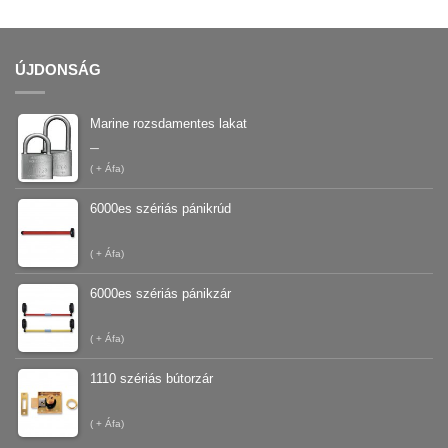
ÚJDONSÁG
Marine rozsdamentes lakat
–
(
+ Áfa)
6000es szériás pánikrúd
(
+ Áfa)
6000es szériás pánikzár
(
+ Áfa)
1110 szériás bútorzár
(
+ Áfa)