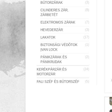
(3)
BÚTORZÁRAK
(8)
CILINDERES ZÁR,
ZÁRBETÉT
(7)
ELEKTROMOS ZÁRAK
(3)
HEVEDERZÁR
(17)
LAKATOK
(1)
BIZTONSÁGI VÉDŐTOK
|VAN LOCK
(2)
PÁNIKZÁRAK ÉS
PÁNIKRUDAK
(24)
KERÉKPÁRZÁR ÉS
MOTORZÁR
(5)
FALI SZÉF ÉS BÚTORSZÉF