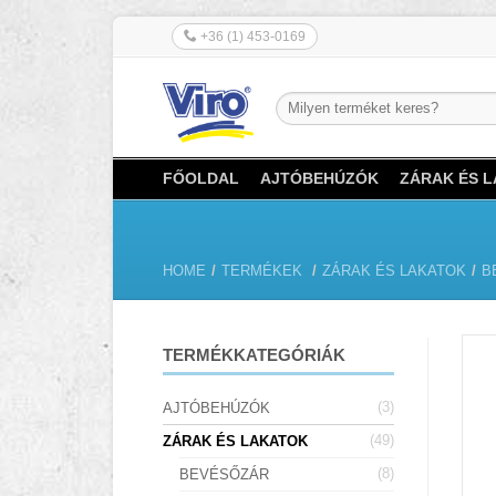
+36 (1) 453-0169
FŐOLDAL
AJTÓBEHÚZÓK
ZÁRAK ÉS 
HOME
/
TERMÉKEK
/
ZÁRAK ÉS LAKATOK
/
B
TERMÉKKATEGÓRIÁK
(3)
AJTÓBEHÚZÓK
(49)
ZÁRAK ÉS LAKATOK
(8)
BEVÉSŐZÁR