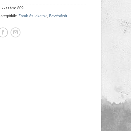
Cikkszám:
809
ategóriák:
Zárak és lakatok
,
Bevésőzár