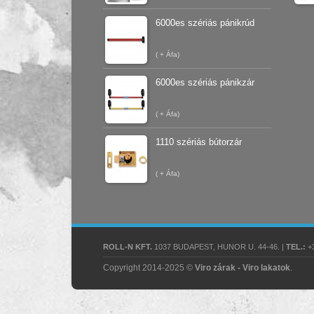
6000es szériás pánikrúd
(
+ Áfa)
6000es szériás pánikzár
(
+ Áfa)
1110 szériás bútorzár
(
+ Áfa)
ROLL-N KFT.
1037 BUDAPEST, HUNOR U. 44-46. |
TEL.:
+3
Copyright 2014-2025 ©
Viro zárak - Viro lakatok
.