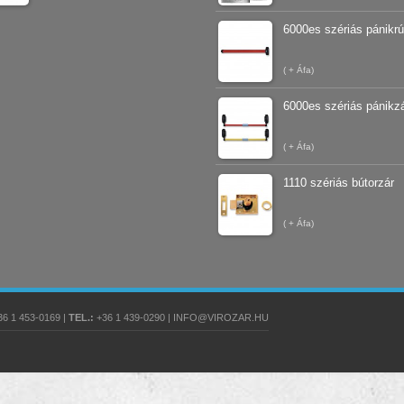
6000es szériás pánikr
(
+ Áfa)
6000es szériás pánikz
(
+ Áfa)
1110 szériás bútorzár
(
+ Áfa)
6 1 453-0169 |
TEL.:
+36 1 439-0290 | INFO@VIROZAR.HU