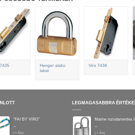
 7435
Henger alakú
Viro 7438
lakat
NLOTT
LEGMAGASABBRA ÉRTÉKE
"FAI BY VIRO"
Marine rozsdamentes l
–
–
(
+ Áfa)
(
+ Áfa)