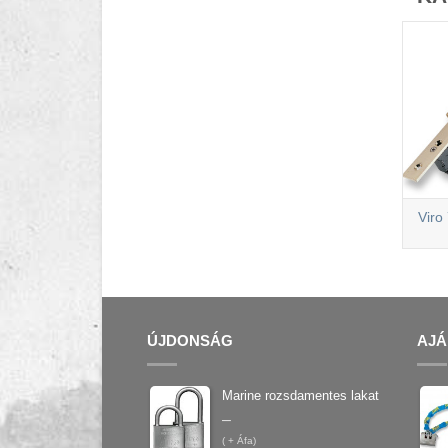
Viro
ÚJDONSÁG
AJÁ
Marine rozsdamentes lakat
–
(
+ Áfa)