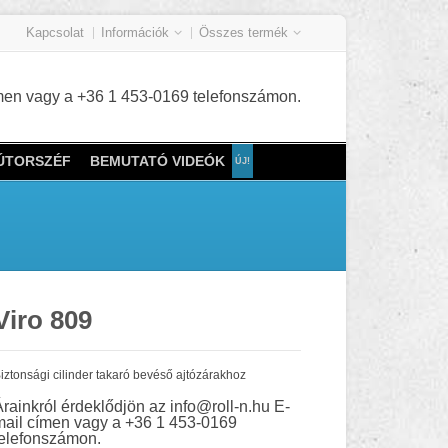
Kapcsolat
Információk
Összes termék
címen vagy a +36 1 453-0169 telefonszámon.
BÚTORSZÉF
BEMUTATÓ VIDEÓK
Viro 809
iztonsági cilinder takaró bevéső ajtózárakhoz
Árainkról érdeklődjön az info@roll-n.hu E-
mail címen vagy a +36 1 453-0169
telefonszámon.