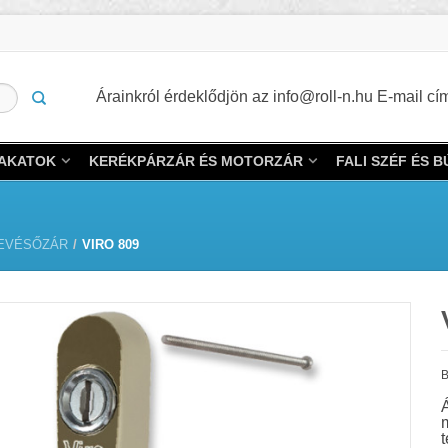
Árainkról érdeklődjön az info@roll-n.hu E-mail 
LAKATOK
KERÉKPÁRZÁR ÉS MOTORZÁR
FALI SZÉF ÉS 
EVÉSŐZÁR
/
VIRO 809
B