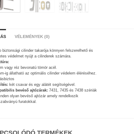
RÁS
VÉLEMÉNYEK (0)
o biztonsági cilinder takarója könnyen felszerelhető és
etes védelmet nyújt a cilinderek számára.
túra:
m vagy réz bevonatú tömör acél.
m-ig állatható az optimális cilinder védelem éléréséhez.
ásbiztos
ítés:
két csavar és egy alátét segítségével.
atibilis bevéső ajtózárak:
7431, 7435 és 7438 szériák
nden olyan bevéső ajtózár amely rendelkezik
zabványú furatokkal.
PCSOLÓDÓ TERMÉKEK