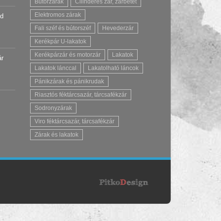
Bútorzárak
Cilinderes zár, zárbetét
Elektromos zárak
úd
Fali széf és bútorszéf
Hevederzár
Kerékpár U-lakatok
Kerékpárzár és motorzár
Lakatok
ár
Lakatok lánccal
Lakatolható láncok
Pánikzárak és pánikrudak
Riasztós féktárcsazár, tárcsafékzár
Sodronyzárak
Viro féktárcsazár, tárcsafékzár
Zárak és lakatok