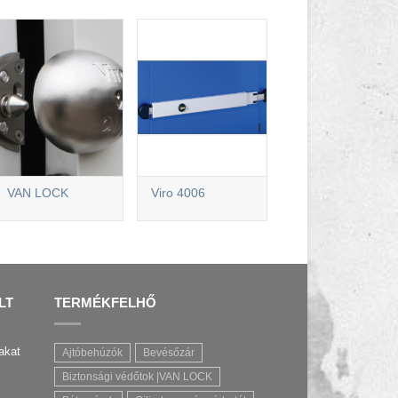
VAN LOCK
Viro 4006
LT
TERMÉKFELHŐ
akat
Ajtóbehúzók
Bevésőzár
Biztonsági védőtok |VAN LOCK