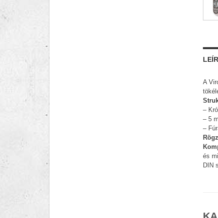
LEÍ
A Vir
tökél
Struk
– Kró
– 5 m
– Fúr
Rögz
Komp
és mi
DIN s
KA