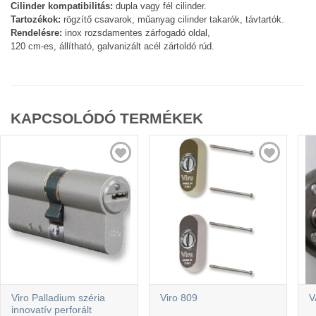
Cilinder kompatibilitás:
dupla vagy fél cilinder.
Tartozékok:
rögzítő csavarok, műanyag cilinder takarók, távtartók.
Rendelésre:
inox rozsdamentes zárfogadó oldal,
120 cm-es, állítható, galvanizált acél zártoldó rúd.
KAPCSOLÓDÓ TERMÉKEK
Viro Palladium széria
Viro 809
V
innovatív perforált