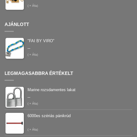
(
+ Áfa)
AJÁNLOTT
"FAI BY VIRO"
–
(
+ Áfa)
LEGMAGASABBRA ÉRTÉKELT
Marine rozsdamentes lakat
–
(
+ Áfa)
6000es szériás pánikrúd
(
+ Áfa)