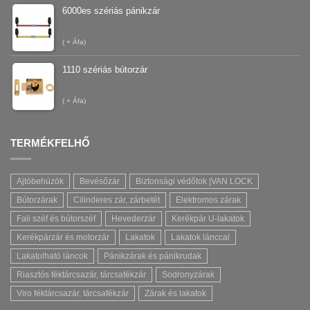
6000es szériás pánikzár
(
+ Áfa)
1110 szériás bútorzár
(
+ Áfa)
TERMÉKFELHŐ
Ajtóbehúzók
Bevésőzár
Biztonsági védőtok |VAN LOCK
Bútorzárak
Cilinderes zár, zárbetét
Elektromos zárak
Fali széf és bútorszéf
Hevederzár
Kerékpár U-lakatok
Kerékpárzár és motorzár
Lakatok
Lakatok lánccal
Lakatolható láncok
Pánikzárak és pánikrudak
Riasztós féktárcsazár, tárcsafékzár
Sodronyzárak
Viro féktárcsazár, tárcsafékzár
Zárak és lakatok