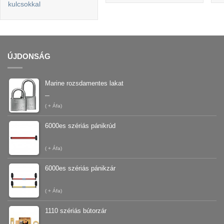
kulcsokkal
ÚJDONSÁG
Marine rozsdamentes lakat
–
(
+ Áfa)
6000es szériás pánikrúd
(
+ Áfa)
6000es szériás pánikzár
(
+ Áfa)
1110 szériás bútorzár