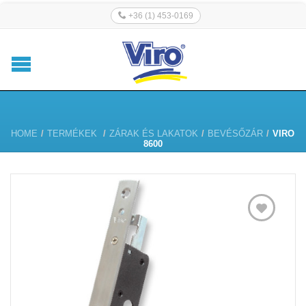
+36 (1) 453-0169
HOME
/
TERMÉKEK
/
ZÁRAK ÉS LAKATOK
/
BEVÉSŐZÁR
/
VIRO
8600