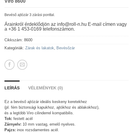
Viro 8600
Bevéső ajtózár 3 zárási ponttal.
Árainkról érdeklődjön az info@roll-n.hu E-mail címen vagy
a +36 1 453-0169 telefonszámon.
Cikkszám:
8600
Kategóriák:
Zárak és lakatok
,
Bevésőzár
LEÍRÁS
VÉLEMÉNYEK (0)
Ez a bevéső ajtózár ideális keskeny keretekhez
(pl. fém biztonsági kapukhoz, ajtókhoz és ablakokhoz),
és a legtöbb Viro cilinderrel kompatibilis.
Tok:
festett acél
Zárnyelv:
10 mm vastag, emelő nyelves.
Pajzs:
inox rozsdamentes acél.