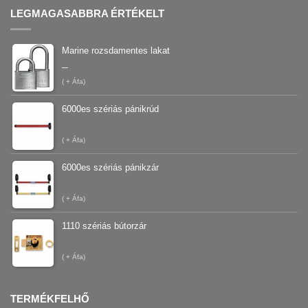
LEGMAGASABBRA ÉRTÉKELT
Marine rozsdamentes lakat
–
(
+ Áfa)
6000es szériás pánikrúd
(
+ Áfa)
6000es szériás pánikzár
(
+ Áfa)
1110 szériás bútorzár
(
+ Áfa)
TERMÉKFELHŐ