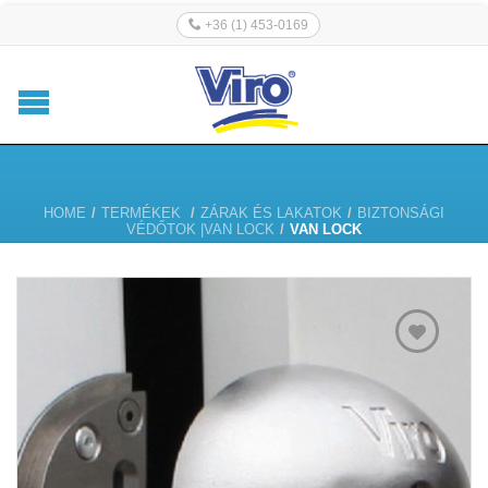
+36 (1) 453-0169
HOME
/
TERMÉKEK
/
ZÁRAK ÉS LAKATOK
/
BIZTONSÁGI
VÉDŐTOK |VAN LOCK
/
VAN LOCK