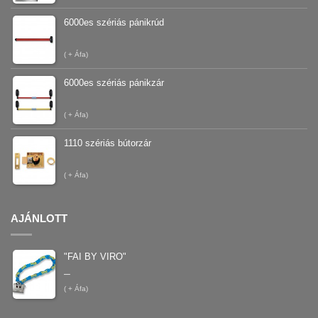
6000es szériás pánikrúd
(
+ Áfa)
6000es szériás pánikzár
(
+ Áfa)
1110 szériás bútorzár
(
+ Áfa)
AJÁNLOTT
"FAI BY VIRO"
–
(
+ Áfa)