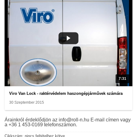
7:31
Viro Van Lock - raktérvédelem haszongépjárművek számára
30 Szeptember 2015
Árainkról érdeklődjön az info@roll-n.hu E-mail címen vagy
a +36 1 453-0169 telefonszámon.
Cikkszám:
nincs feltételhez kötve