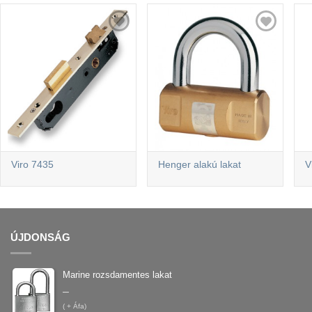
Viro 7435
Henger alakú lakat
V
ÚJDONSÁG
Marine rozsdamentes lakat
–
(
+ Áfa)