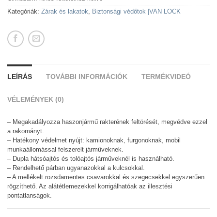
Kategóriák:
Zárak és lakatok
,
Biztonsági védőtok |VAN LOCK
LEÍRÁS
TOVÁBBI INFORMÁCIÓK
TERMÉKVIDEÓ
VÉLEMÉNYEK (0)
– Megakadályozza haszonjármű rakterének feltörését, megvédve ezzel
a rakományt.
– Hatékony védelmet nyújt: kamionoknak, furgonoknak, mobil
munkaállomással felszerelt járműveknek.
– Dupla hátsóajtós és tolóajtós járműveknél is használható.
– Rendelhető párban ugyanazokkal a kulcsokkal.
– A mellékelt rozsdamentes csavarokkal és szegecsekkel egyszerűen
rögzíthető. Az alátétlemezekkel korrigálhatóak az illesztési
pontatlanságok.