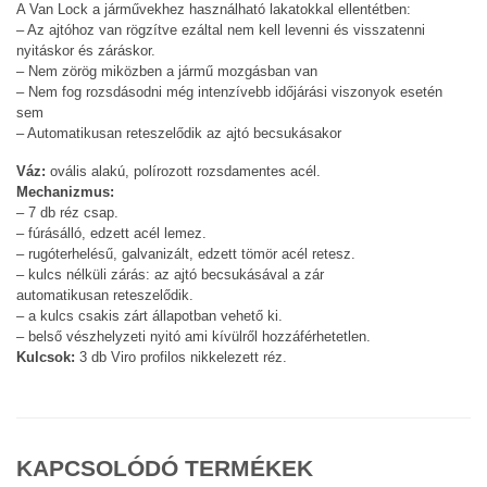
A Van Lock a járművekhez használható lakatokkal ellentétben:
– Az ajtóhoz van rögzítve ezáltal nem kell levenni és visszatenni
nyitáskor és záráskor.
– Nem zörög miközben a jármű mozgásban van
– Nem fog rozsdásodni még intenzívebb időjárási viszonyok esetén
sem
– Automatikusan reteszelődik az ajtó becsukásakor
Váz:
ovális alakú, polírozott rozsdamentes acél.
Mechanizmus:
– 7 db réz csap.
– fúrásálló, edzett acél lemez.
– rugóterhelésű, galvanizált, edzett tömör acél retesz.
– kulcs nélküli zárás: az ajtó becsukásával a zár
automatikusan reteszelődik.
– a kulcs csakis zárt állapotban vehető ki.
– belső vészhelyzeti nyitó ami kívülről hozzáférhetetlen.
Kulcsok:
3 db Viro profilos nikkelezett réz.
KAPCSOLÓDÓ TERMÉKEK